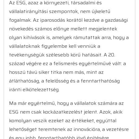
Az ESG, azaz a környezeti, társadalmi és
vállalatirányítási szempontok, nem újkeletű
fogalmak. Az iparosodás korától kezdve a gazdasági
növekedés számos előnye mellett megjelentek
olyan kihívások is, amelyek rámutattak arra, hogy a
vállalatoknak figyelembe kell venniük a
tevékenységük szélesebb körű hatásait. A 20.
század végére ez a felismerés egyértelművé vált: a
hosszú távú siker titka nem más, mint az
átláthatóság, a felelősség és a fenntarthatóság
iránti elkötelezettség.
Ma már egyértelmű, hogy a vállalatok számára az
ESG nem csak kockázatkezelést jelent. Azok, akik
komolyan veszik ezeket az értékeket, egyúttal
lehetőséget teremtenek az innovációra, a vezetésre
és egy jobb, fenntarthatóbb jövő építésére.