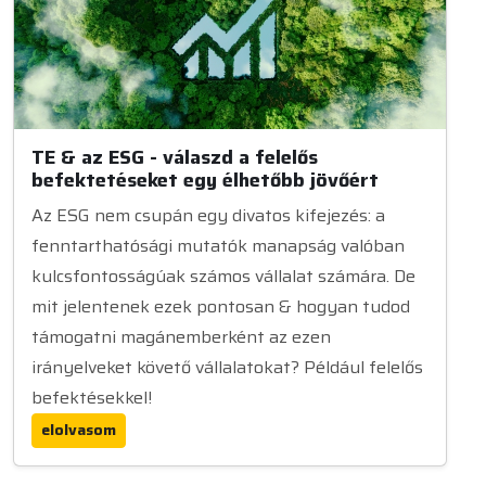
TE & az ESG - válaszd a felelős
befektetéseket egy élhetőbb jövőért
Az ESG nem csupán egy divatos kifejezés: a
fenntarthatósági mutatók manapság valóban
kulcsfontosságúak számos vállalat számára. De
mit jelentenek ezek pontosan & hogyan tudod
támogatni magánemberként az ezen
irányelveket követő vállalatokat? Például felelős
befektésekkel!
elolvasom